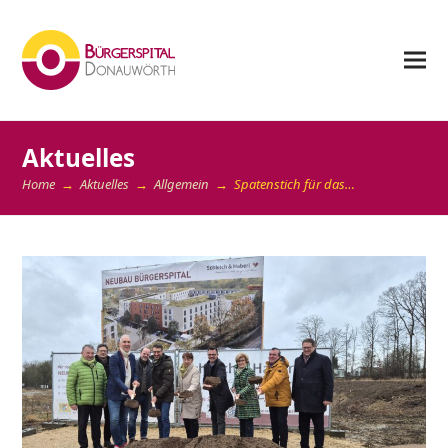
Aktuelles
Home
→
Aktuelles
→
Allgemein
→
Spatenstich für das…