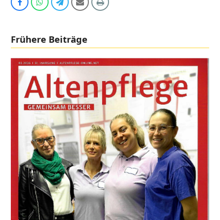
Auf
Share
Share
Share
Print
Facebook
via
via
via
teilen
Whatsapp
Telegram
Email
Frühere Beiträge