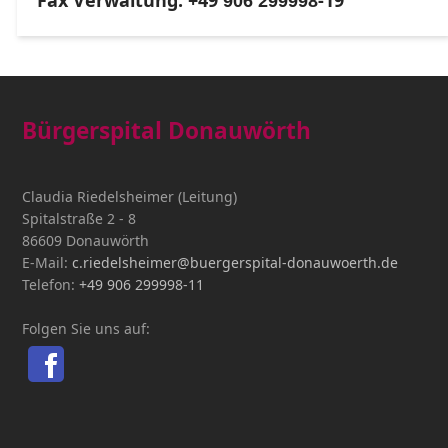
Fax Verwaltung: +49
-19
906 299998
Bürgerspital Donauwörth
Claudia Riedelsheimer (Leitung)
Spitalstraße 2 - 8
86609 Donauwörth
E-Mail:
c.riedelsheimer@buergerspital-donauwoerth.de
Telefon:
+49 906 299998-11
Folgen Sie uns auf: