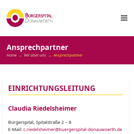
Ansprechpartner
Home
→
Wir über uns
→
Ansprechpartner
EINRICHTUNGSLEITUNG
Claudia Riedelsheimer
Bürgerspital, Spitalstraße 2 – 8
E-Mail:
c.riedelsheimer@buergerspital-donauwoerth.de