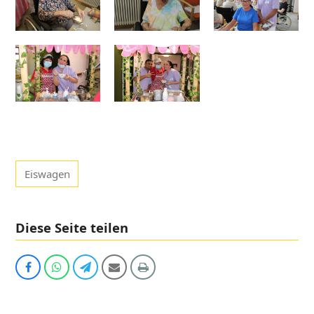
Eiswagen
Diese Seite teilen
Auf
Share
Share
Share
Print
Facebook
via
via
via
teilen
Whatsapp
Telegram
Email