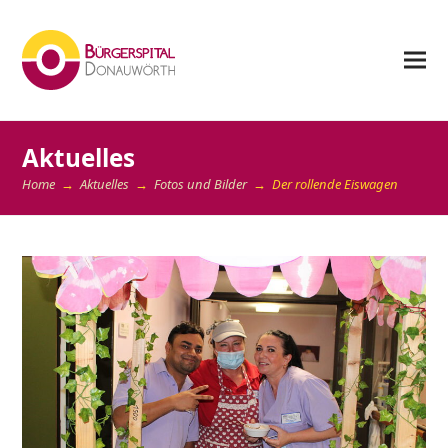
Aktuelles
Home
→
Aktuelles
→
Fotos und Bilder
→
Der rollende Eiswagen