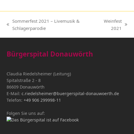
Sommerfest 2021 – Livemusik &
Weinfest
vorheriger
Nächster
Schlagerparodie
2021
Beitrag:
Beitrag:
Bürgerspital Donauwörth
Claudia Riedelsheimer (Leitung)
Spitalstraße 2 - 8
86609 Donauwörth
E-Mail:
c.riedelsheimer@buergerspital-donauwoerth.de
Telefon:
+49 906 299998-11
Folgen Sie uns auf: