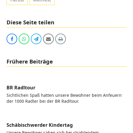
Diese Seite teilen
Auf
Share
Share
Share
Print
Facebook
via
via
via
teilen
Whatsapp
Telegram
Email
Frühere Beiträge
BR Radltour
Sichtlichen Spaß hatten unsere Bewohner beim Anfeuern
der 1000 Radler bei der BR Radltour.
Schäbischwerder Kindertag
Unsere Bewohner sahen sich bei strahlendem