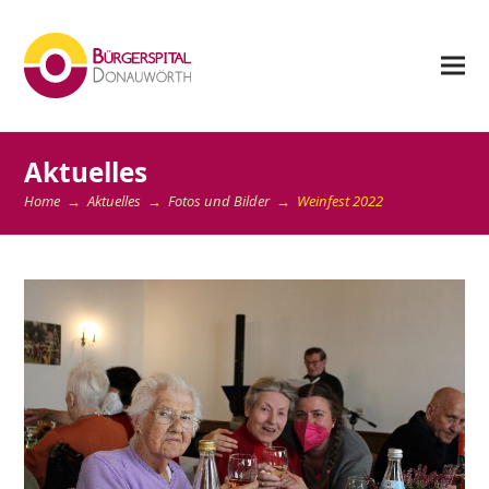
Aktuelles
Home
→
Aktuelles
→
Fotos und Bilder
→
Weinfest 2022