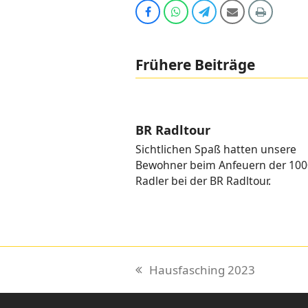
Auf
Share
Share
Share
Print
Facebook
via
via
via
teilen
Whatsapp
Telegram
Email
Frühere Beiträge
BR Radltour
Sichtlichen Spaß hatten unsere
Bewohner beim Anfeuern der 100
Radler bei der BR Radltour.
Hausfasching 2023
vorheriger
Beitrag: