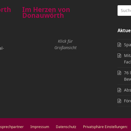
örth
Im Herzen von
Donauwörth
Aktue
Klick für
Spa
Großansicht
l-
Mit
Fac
76 
Bew
Abs
För
sprechpartner
Impressum
Datenschutz
Privatsphäre Einstellungen: