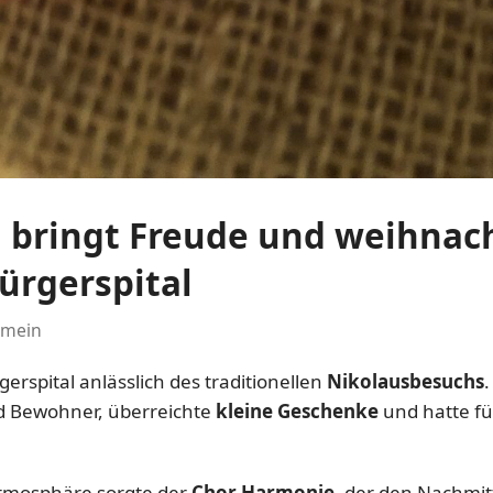
 bringt Freude und weihnach
ürgerspital
emein
rspital anlässlich des traditionellen
Nikolausbesuchs
.
d Bewohner, überreichte
kleine Geschenke
und hatte fü
.
Atmosphäre sorgte der
Chor Harmonie
, der den Nachmitt