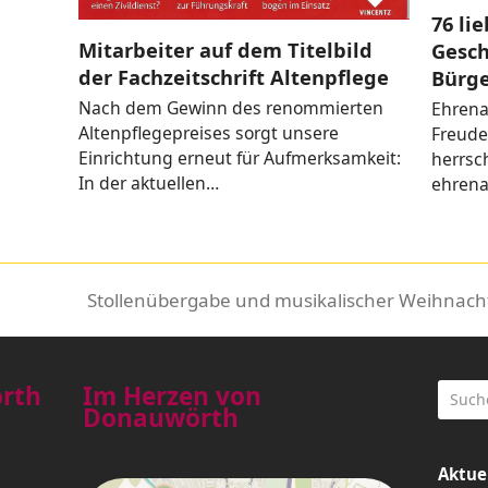
76 li
Mitarbeiter auf dem Titelbild
Gesch
der Fachzeitschrift Altenpflege
Bürge
Nach dem Gewinn des renommierten
Ehrenam
Altenpflegepreises sorgt unsere
Freude
Einrichtung erneut für Aufmerksamkeit:
herrsch
In der aktuellen…
ehrena
Stollenübergabe und musikalischer Weihnacht
Nächster
Beitrag:
örth
Im Herzen von
Donauwörth
Aktue