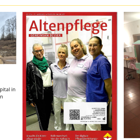
ital in
en