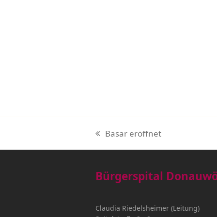
Basar eröffnet
vorheriger
Beitrag:
Bürgerspital Donauw
Claudia Riedelsheimer (Leitung)