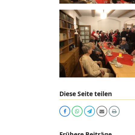
Diese Seite teilen
Auf
Share
Share
Share
Print
Facebook
via
via
via
teilen
Whatsapp
Telegram
Email
Frühere Beiträge