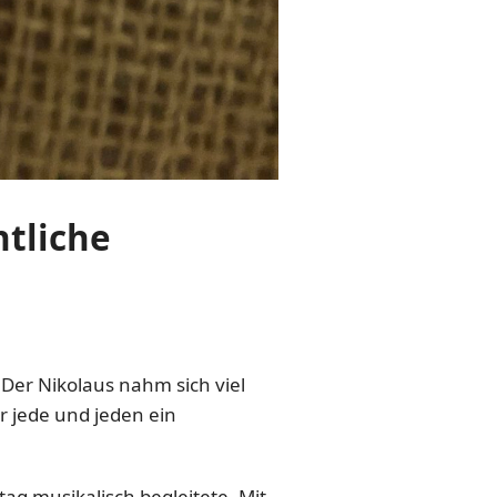
tliche
 Der Nikolaus nahm sich viel
r jede und jeden ein
ag musikalisch begleitete. Mit