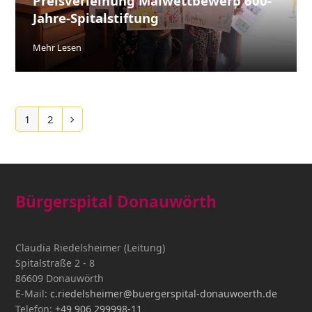
Preisverleihung Malwettbewerb 600-
Jahre-Spitalstiftung
Mehr Lesen
1
2
Seite
Seite
Vorwärts
Bürgerspital Donauwörth
Claudia Riedelsheimer (Leitung)
Spitalstraße 2 - 8
86609 Donauwörth
E-Mail:
c.riedelsheimer@buergerspital-donauwoerth.de
Telefon:
+49 906 299998-11